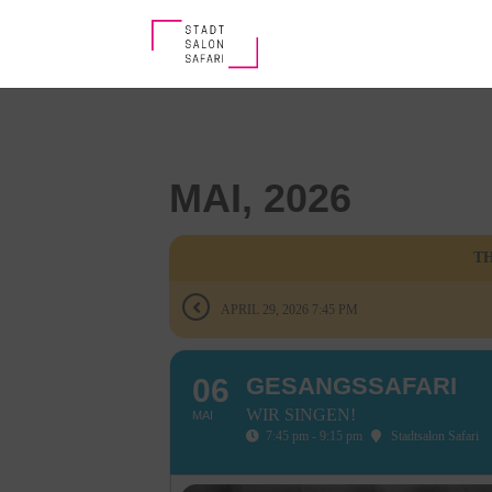
MAI, 2026
TH
APRIL 29, 2026 7:45 PM
06
GESANGSSAFARI
WIR SINGEN!
MAI
7:45 pm - 9:15 pm
Stadtsalon Safari