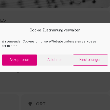
ILS
Cookie-Zustimmung verwalten
 in Gemeinschaft tun? Wir auch! 🎶
Wir verwenden Cookies, um unsere Website und unseren Service zu
optimieren.
s und mehrstimmigen Arrangements und möchten gemeinsam unsere
Akzeptieren
Ablehnen
Einstellungen
e einzubringen oder einfach mitzumachen, bist du herzlich
ORT