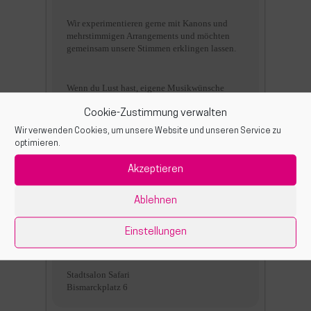
Wir experimentieren gerne mit Kanons und
mehrstimmigen Arrangements und möchten
gemeinsam unsere Stimmen erklingen lassen.
Wenn du Lust hast, eigene Musikwünsche
einzubringen oder einfach mitzumachen, bist
Cookie-Zustimmung verwalten
du herzlich willkommen!
Wir verwenden Cookies, um unsere Website und unseren Service zu
optimieren.
Akzeptieren
ZEIT
Ablehnen
(Mittwoch) 7:45 pm - 9:15 pm
Einstellungen
ORT
Stadtsalon Safari
Bismarckplatz 6