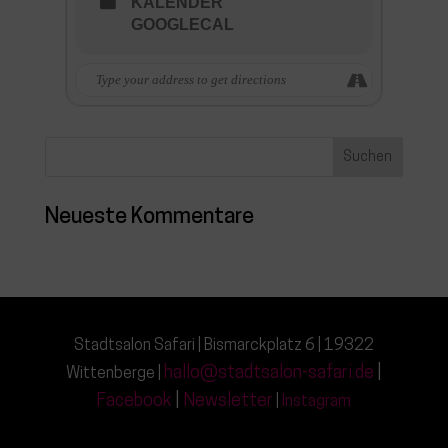
KALENDER
GOOGLECAL
Neueste Kommentare
Stadtsalon Safari | Bismarckplatz 6 | 19322
hallo@stadtsalon-safari.de
|
Wittenberge |
Facebook
|
Newsletter
|
Instagram