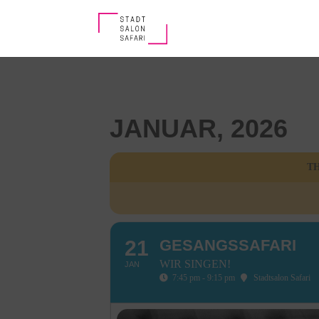
JANUAR, 2026
TH
21
GESANGSSAFARI
WIR SINGEN!
JAN
7:45 pm - 9:15 pm
Stadtsalon Safari