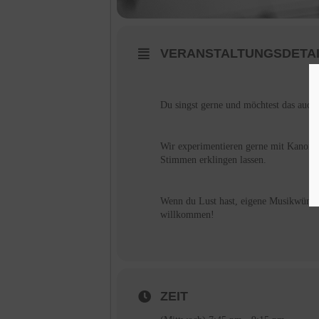
VERANSTALTUNGSDETA
Du singst gerne und möchtest das auch
Wir experimentieren gerne mit Kanon
Stimmen erklingen lassen.
Wenn du Lust hast, eigene Musikwünsch
willkommen!
ZEIT