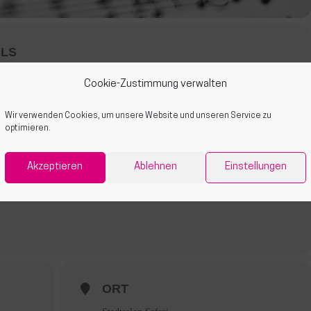
ILS
Cookie-Zustimmung verwalten
 in Gemeinschaft tun? Wir auch! 🎶
Wir verwenden Cookies, um unsere Website und unseren Service zu
optimieren.
s und mehrstimmigen Arrangements und möchten gemeinsam unsere
Akzeptieren
Ablehnen
Einstellungen
e einzubringen oder einfach mitzumachen, bist du herzlich
ORT