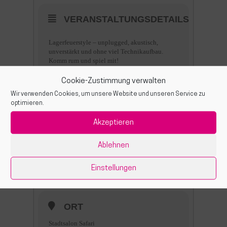
VERANSTALTUNGSDETAILS
Lagerfeuerstyle – unplugged, akustisch,
unverstärkt und ohne viel Technikaufbau.
Komm rum und spiel mit!
Lasst uns bekannte Songs weiterentwickeln
und neue Songs & Sounds erfinden.
Cookie-Zustimmung verwalten
Wir verwenden Cookies, um unsere Website und unseren Service zu
optimieren.
Akzeptieren
Ablehnen
ZEIT
Einstellungen
(Donnerstag) 7:00 pm - 10:00 pm
ORT
Stadtsalon Safari