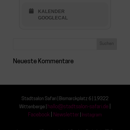
KALENDER
GOOGLECAL
Neueste Kommentare
Stadtsalon Safari | Bismarckplatz 6 | 19322
hallo@stadtsalon-safari.de
|
Wittenberge |
Facebook
|
Newsletter
|
Instagram