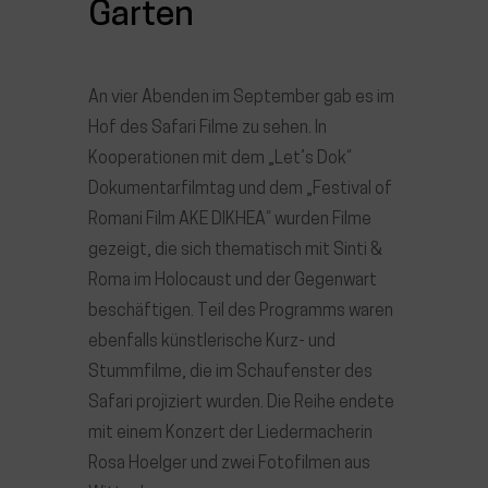
Garten
An vier Abenden im September gab es im
Hof des Safari Filme zu sehen. In
Kooperationen mit dem „Let’s Dok“
Dokumentarfilmtag und dem „Festival of
Romani Film AKE DIKHEA“ wurden Filme
gezeigt, die sich thematisch mit Sinti &
Roma im Holocaust und der Gegenwart
beschäftigen. Teil des Programms waren
ebenfalls künstlerische Kurz- und
Stummfilme, die im Schaufenster des
Safari projiziert wurden. Die Reihe endete
mit einem Konzert der Liedermacherin
Rosa Hoelger und zwei Fotofilmen aus