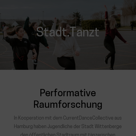
Stadt.Tanzt
Performative
Raumforschung
In Kooperation mit dem CurrentDanceCollective aus
Hamburg haben Jugendliche der Stadt Wittenberge
den öffentlichen Stadtraum mit tänzerischen