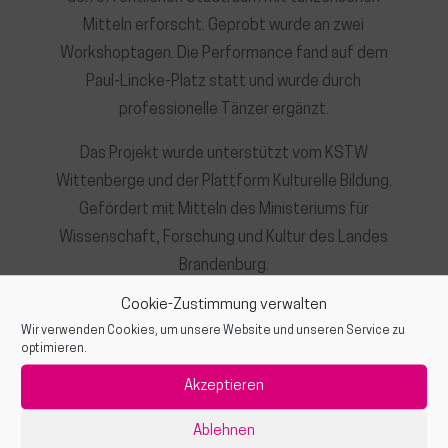
Mitteln erforscht. Geprobt wurde an zwei
Workshoptagen. Die Performance fand auf dem
Paul-Lincke-Platz statt und wurde durch
professionelle Tänzer ergänzt.
Das Projekt wurde unterstützt vom KSTW
Wittenberge und der Plattform Kulturelle Bildung.
Gefördert mit Mitteln des Ministeriums für
Wissenschaft, Forschung und Kultur des Landes
Brandenburg.
Cookie-Zustimmung verwalten
Wir verwenden Cookies, um unsere Website und unseren Service zu
optimieren.
Weitere Projekte entdecken
Akzeptieren
Ablehnen