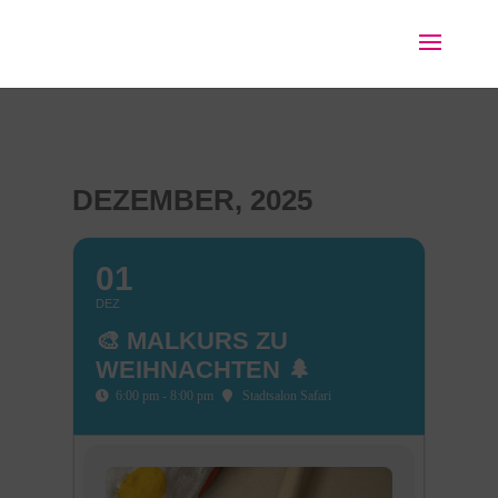
DEZEMBER, 2025
01
DEZ
🎨 MALKURS ZU
WEIHNACHTEN 🌲
6:00 pm - 8:00 pm
Stadtsalon Safari