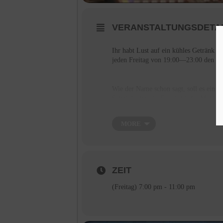
VERANSTALTUNGSDETA
Ihr habt Lust auf ein kühles Getränk 
jeden Freitag von 19:00—23:00 den Sta
Wie der Name schon sagt, soll es ein
Schnickschnack. Es wird jedes Mal küh
Musik aufgelegt, eine fein kuratierte Pl
MORE
Ihr habt also Freitagabend noch nichts
ZEIT
(Freitag) 7:00 pm - 11:00 pm