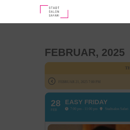
FEBRUAR, 2025
TH
FEBRUAR 21, 2025 7:00 PM
28
EASY FRIDAY
7:00 pm - 11:00 pm
Stadtsalon Safari
FEB