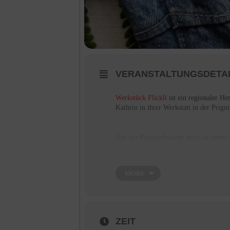
VERANSTALTUNGSDETA
Werkstück Flickli
ist ein regionaler He
Kathrin in ihrer Werkstatt in der Prign
Auf der Festspielwoche wird sie einen S
gibt es schon fertig gestickte Flicken 
eigenen T-Shirts, Hosen, Taschen etc. m
MORE
Schaut auch unbedingt mal in den
Sho
als politisches Statement eingesetzt w
Friedensbewegungen nutzen Aufnäher a
ZEIT