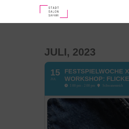
JULI, 2023
15
FESTSPIELWOCHE X 
WORKSHOP: FLICKE
JUL
1:00 pm - 2:00 pm
Schwanenteich