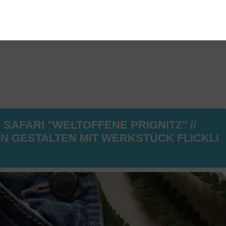
SAFARI "WELTOFFENE PRIGNITZ" //
N GESTALTEN MIT WERKSTÜCK FLICKLI