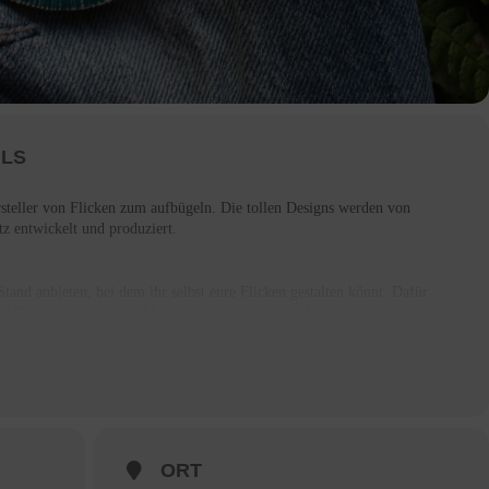
ILS
rsteller von Flicken zum aufbügeln. Die tollen Designs werden von
itz entwickelt und produziert.
tand anbieten, bei dem ihr selbst eure Flicken gestalten könnt. Dafür
und Textilien gegen eine Materialspende vor Ort, oder ihr bringt eure
it und gestaltet sie vor Ort mit tollen Flicken!
p
und lasst euch von den Motiven inspirieren. Flicken sind schon immer
orden und haben oft eine große Symbolkraft. Viele Protest- &
ls Statement und Zeichen der Unterstützung.
ORT