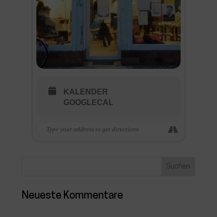
KALENDER
GOOGLECAL
Neueste Kommentare