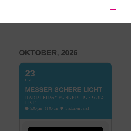
OKTOBER, 2026
23
OKT
MESSER SCHERE LICHT
HARD FRIDAY PUNKEDITION GOES
LIVE
9:00 pm - 11:00 pm
Stadtsalon Safari