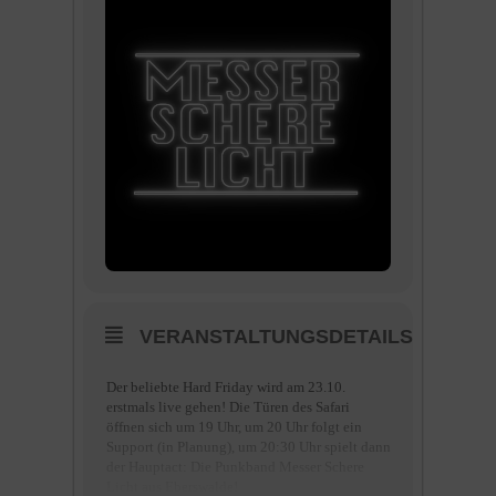
VERANSTALTUNGSDETAILS
Der beliebte Hard Friday wird am 23.10.
erstmals live gehen! Die Türen des Safari
öffnen sich um 19 Uhr, um 20 Uhr folgt ein
Support (in Planung), um 20:30 Uhr spielt dann
der Hauptact: Die Punkband Messer Schere
Licht aus Eberswalde!