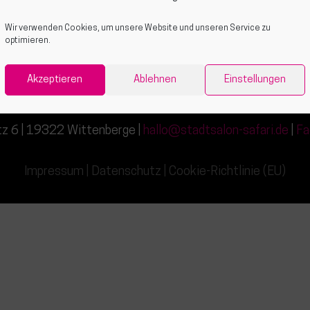
Wir verwenden Cookies, um unsere Website und unseren Service zu
optimieren.
Akzeptieren
Ablehnen
Einstellungen
atz 6 | 19322 Wittenberge |
hallo@stadtsalon-safari.de
|
Fa
Impressum
|
Datenschutz
|
Cookie-Richtlinie (EU)